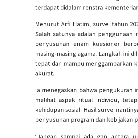
terdapat didalam renstra kementerian
Menurut Arfi Hatim, survei tahun 2
Salah satunya adalah penggunaan me
penyusunan enam kuesioner berbed
masing-masing agama. Langkah ini di
tepat dan mampu menggambarkan kon
akurat.
Ia menegaskan bahwa pengukuran in
melihat aspek ritual individu, teta
kehidupan sosial. Hasil survei nantin
penyusunan program dan kebijakan 
“Jangan sampai ada gap antara u