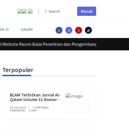
Masuk
Search
OK ZI
GALERI
Lorem ipsum dolor sit amet, consectetur adipiscing elit.
ite Resmi Balai Penelitian dan Pengembangan Agama Makassar
Terpopuler
BLAM Terbitkan Jurnal Al-
Qalam Volume 31 Nomor 1
Tahun 2025
25 Jun 2025
1.59K Views
0 Komentar
1 Like