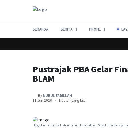
BERANDA
BERITA
PROFIL
LAY
Lorem ipsum dolor sit amet, consectetur adipiscing elit.
Pustrajak PBA Gelar Fin
BLAM
By
NURUL FADILLAH
11 Jun 2026
1 bulan yang lalu
Kegiatan Finalisasi Instrumen Indeks Kesalehan Sosial Umat Beragam