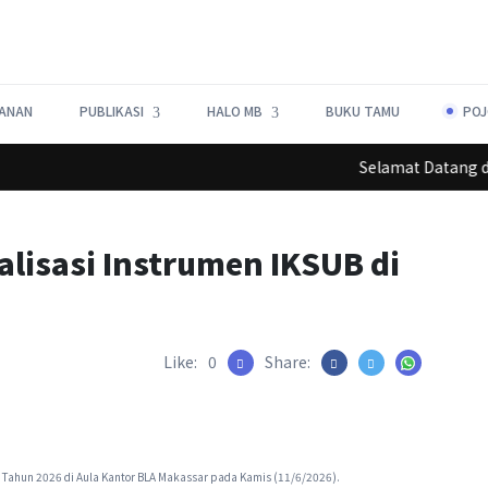
ANAN
PUBLIKASI
HALO MB
BUKU TAMU
POJ
Lorem ipsum dolor sit amet, consectetur adipiscing elit.
Selamat Datang di Webs
alisasi Instrumen IKSUB di
Like:
0
Share:
a Tahun 2026 di Aula Kantor BLA Makassar pada Kamis (11/6/2026).