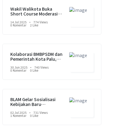
Wakil Walikota Buka
Short Course Moderasi
Beragama, Perkuat
14 Jul 2025
774 Views
Karakter Moderat Gen Z di
0 Komentar
2 Like
Palu
Kolaborasi BMBPSDM dan
Pemerintah Kota Palu,
Wujudkan Kebijakan
30 Jun 2025
740 Views
Berbasis Data
0 Komentar
0 Like
BLAM Gelar Sosialisasi
Kebijakan Baru
Pembangunan Zona
02 Jul 2025
731 Views
Integritas
1 Komentar
0 Like