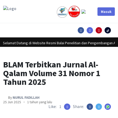
Masuk
Lorem ipsum dolor sit amet, consectetur adipiscing elit.
Lorem ipsum dolor sit amet, consectetur adipiscing elit.
Lorem ipsum dolor sit amet, consectetur adipiscing elit.
Selamat Datang di Website Resmi Balai Penelitian dan Pengembangan Ag
BLAM Terbitkan Jurnal Al-
Qalam Volume 31 Nomor 1
Tahun 2025
By
NURUL FADILLAH
25 Jun 2025
1 tahun yang lalu
Like:
1
Share: