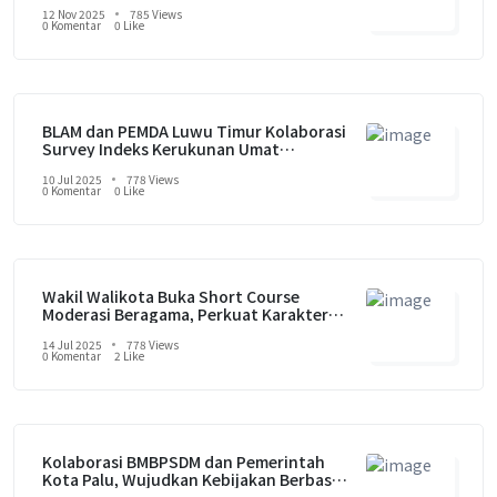
untuk Kehidupan yang Harmonis
12 Nov 2025
785 Views
0 Komentar
0 Like
BLAM dan PEMDA Luwu Timur Kolaborasi
Survey Indeks Kerukunan Umat
Beragama Tahun 2025
10 Jul 2025
778 Views
0 Komentar
0 Like
Wakil Walikota Buka Short Course
Moderasi Beragama, Perkuat Karakter
Moderat Gen Z di Palu
14 Jul 2025
778 Views
0 Komentar
2 Like
Kolaborasi BMBPSDM dan Pemerintah
Kota Palu, Wujudkan Kebijakan Berbasis
Data