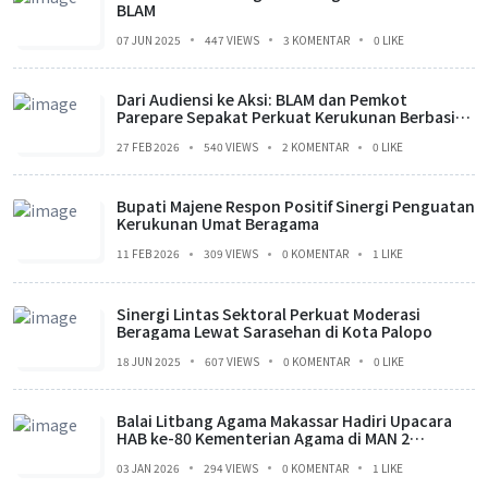
BLAM
07 JUN 2025
447 VIEWS
3 KOMENTAR
0 LIKE
Dari Audiensi ke Aksi: BLAM dan Pemkot
Parepare Sepakat Perkuat Kerukunan Berbasis
Data
27 FEB 2026
540 VIEWS
2 KOMENTAR
0 LIKE
Bupati Majene Respon Positif Sinergi Penguatan
Kerukunan Umat Beragama
11 FEB 2026
309 VIEWS
0 KOMENTAR
1 LIKE
Sinergi Lintas Sektoral Perkuat Moderasi
Beragama Lewat Sarasehan di Kota Palopo
18 JUN 2025
607 VIEWS
0 KOMENTAR
0 LIKE
Balai Litbang Agama Makassar Hadiri Upacara
HAB ke-80 Kementerian Agama di MAN 2
Makassar
03 JAN 2026
294 VIEWS
0 KOMENTAR
1 LIKE