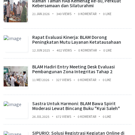
Ramah Tamah HAB Kemenag ke-80, Perkuat
Kebersamaan dan Silaturahmi
21 JAN 2026
340 VIEWS
0 KOMENTAR
0 LIKE
Rapat Evaluasi Kinerja: BLAM Dorong
Peningkatan Mutu Layanan Ketatausahaan
12 JUN 2025
402 VIEWS
0 KOMENTAR
0 LIKE
BLAM Hadiri Entry Meeting Desk Evaluasi
Pembangunan Zona Integritas Tahap 2
11 MEI 2026
327 VIEWS
0 KOMENTAR
0 LIKE
Sastra Untuk Harmoni: BLAM Bawa Spirit
Moderasi Lewat Bincang Buku "Kyai Saleh"
26 JUL 2025
672 VIEWS
0 KOMENTAR
0 LIKE
SIPURIO: Solusi Registrasi Kegiatan Online di