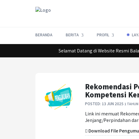
BERANDA
BERITA
PROFIL
LAY
Lorem ipsum dolor sit amet, consectetur adipiscing elit.
Selamat Datang di Website Resmi Bala
Rekomendasi Pe
Kompetensi Ken
POSTED: 13 JUN 2025
1 TAHUN
Link ini memuat Rekomen
Jenjang/Perpindahan dari
Download File Pengumum