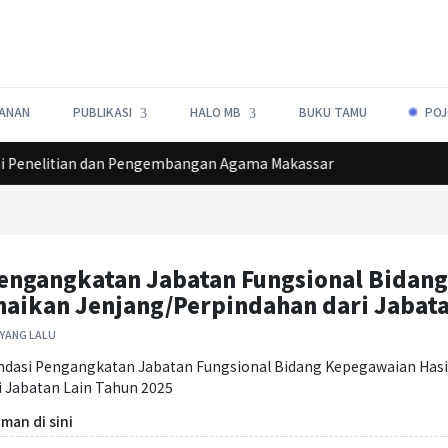
ANAN
PUBLIKASI
HALO MB
BUKU TAMU
POJ
Lorem ipsum dolor sit amet, consectetur adipiscing elit.
i Penelitian dan Pengembangan Agama Makassar
ngangkatan Jabatan Fungsional Bidang 
aikan Jenjang/Perpindahan dari Jabata
 YANG LALU
dasi Pengangkatan Jabatan Fungsional Bidang Kepegawaian Hasil
 Jabatan Lain Tahun 2025
an di sini