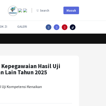
Masuk
Search
OK ZI
GALERI
Lorem ipsum dolor sit amet, consectetur adipiscing elit.
Kepegawaian Hasil Uji
n Lain Tahun 2025
 Uji Kompetensi Kenaikan