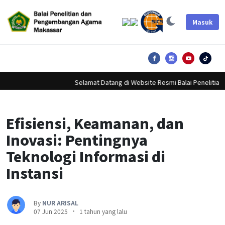
Masuk
Lorem ipsum dolor sit amet, consectetur adipiscing elit.
Lorem ipsum dolor sit amet, consectetur adipiscing elit.
Lorem ipsum dolor sit amet, consectetur adipiscing elit.
Selamat Datang di Website Resmi Balai Penelitia
Efisiensi, Keamanan, dan
Inovasi: Pentingnya
Teknologi Informasi di
Instansi
By
NUR ARISAL
07 Jun 2025
1 tahun yang lalu